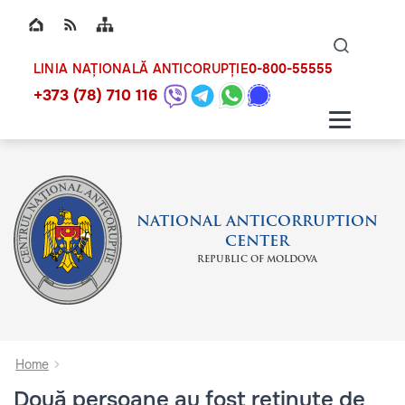
Top bar navigation
Naviga
ico
0-800-55555
LINIA NAȚIONALĂ ANTICORUPȚIE
+373 (78) 710 116
NATIONAL ANTICORRUPTION
CENTER
REPUBLIC OF MOLDOVA
Home
Două persoane au fost reținute de