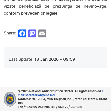
vizate beneficiază de prezumția de nevinovăție,
conform prevederilor legale.
F
M
E
Share:
a
a
m
c
st
ail
e
o
Last update:
13 Jan 2026 - 09:59
b
d
o
o
o
n
k
© 2025 National Anticorruption Center. All rights reserved
E-
mail: secretariat@cna.md.
Address: MD-2004, mun. Chișinău, bd. Ştefan cel Mare şi Sfânt
198.
Tel: /+373 22/ 257-294 Tel: /+373 22/ 257-350