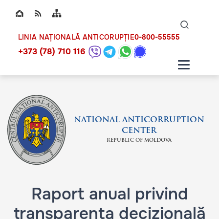
Top bar navigation
Naviga
ico
0-800-55555
LINIA NAȚIONALĂ ANTICORUPȚIE
+373 (78) 710 116
NATIONAL ANTICORRUPTION
CENTER
REPUBLIC OF MOLDOVA
Raport anual privind
transparența decizională