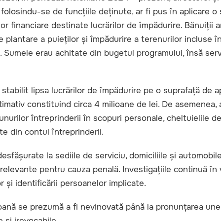
folosindu-se de funcțiile deținute, ar fi pus în aplicare
or financiare destinate lucrărilor de împădurire. Bănuiții a
de plantare a puieților și împădurire a terenurilor incluse 
. Sumele erau achitate din bugetul programului, însă serv
u stabilit lipsa lucrărilor de împădurire pe o suprafață de
stimativ constituind circa 4 milioane de lei. De asemenea
bunurilor întreprinderii în scopuri personale, cheltuielile de
te din contul întreprinderii.
desfășurate la sediile de serviciu, domiciliile și automobil
relevante pentru cauza penală. Investigațiile continuă în v
 și identificării persoanelor implicate.
oană se prezumă a fi nevinovată până la pronunțarea unei
e și irevocabile.