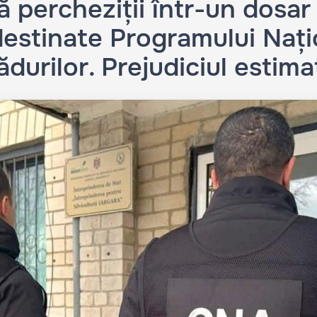
percheziții într-un dosar
destinate Programului Nați
ădurilor. Prejudiciul estimat