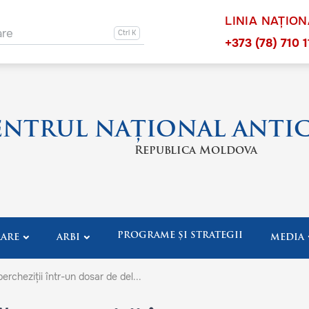
LINIA NAȚIO
ation other
are
Navigation 
+373 (78) 710 1
ENTRUL NAȚIONAL ANTI
Republica Moldova
PROGRAME ȘI STRATEGII
ARE
ARBI
MEDIA
rcheziții într-un dosar de del...