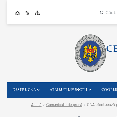
Navig
Căut
Top bar navigation
C
DESPRE CNA
ATRIBUȚII/FUNCȚII
COOPER
Acasă
Comunicate de presă
CNA efectuează pe