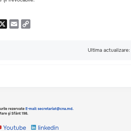
i
X
E
C
n
m
o
k
ail
p
e
y
Ultima actualizare
I
Li
n
n
k
urile rezervate
E-mail: secretariat@cna.md.
are şi Sfânt 198.
Youtube
linkedin