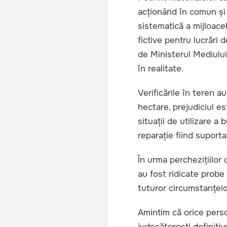
acționând în comun și 
sistematică a mijloacel
fictive pentru lucrări 
de Ministerul Mediului
în realitate.
Verificările în teren a
hectare, prejudiciul e
situații de utilizare a 
reparație fiind suporta
În urma perchezițiilor 
au fost ridicate probe 
tuturor circumstanțelor
Amintim că orice pers
judecătorești definitiv