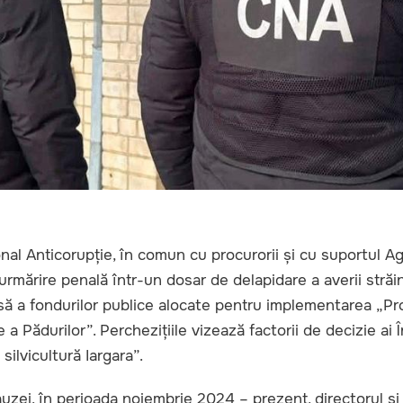
onal Anticorupție, în comun cu procurorii și cu suportul Ag
urmărire penală într-un dosar de delapidare a averii străi
să a fondurilor publice alocate pentru implementarea „Pr
e a Pădurilor”. Perchezițiile vizează factorii de decizie ai 
silvicultură Iargara”.
auzei, în perioada noiembrie 2024 – prezent, directorul și