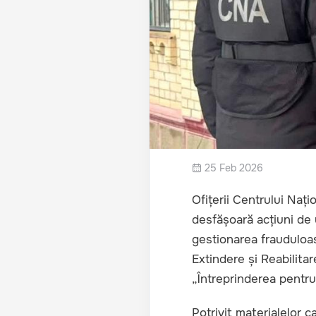
25 Feb 2026
Ofițerii Centrului Nați
desfășoară acțiuni de 
gestionarea frauduloa
Extindere și Reabilitar
„Întreprinderea pentru 
Potrivit materialelor c