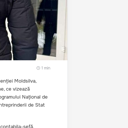
1 min
enției Moldsilva,
ne, ce vizează
ogramului Național de
Întreprinderii de Stat
 contabila-șefă,