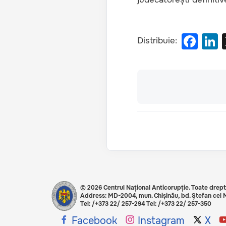
F
L
Distribuie:
a
c
e
b
d
o
o
k
© 2026 Centrul Național Anticorupție. Toate drept
Address: MD-2004, mun. Chișinău, bd. Ştefan cel M
Tel: /+373 22/ 257-294 Tel: /+373 22/ 257-350
Social share
Facebook
Instagram
X