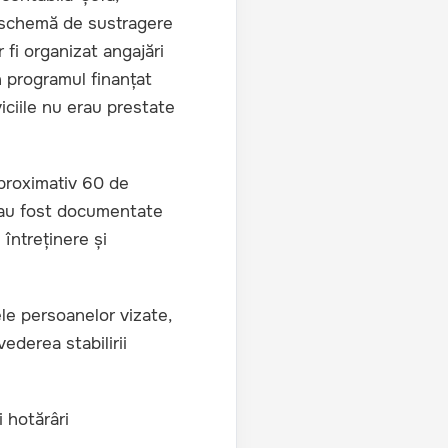
 o schemă de sustragere
r fi organizat angajări
în programul finanțat
iciile nu erau prestate
 aproximativ 60 de
, au fost documentate
 întreținere și
ele persoanelor vizate,
ederea stabilirii
 hotărâri