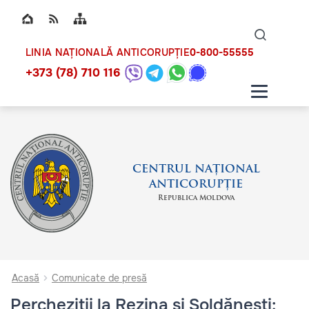
Top bar navigation
Naviga
ico
0-800-55555
LINIA NAȚIONALĂ ANTICORUPȚIE
+373 (78) 710 116
CENTRUL NAȚIONAL
ANTICORUPȚIE
Republica Moldova
Acasă
Comunicate de presă
Percheziții la Rezina și Șoldănești: