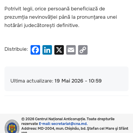
Potrivit legii, orice persoană beneficiază de
prezumția nevinovăției până la pronunțarea unei
hotărâri judecătorești definitive.
F
Li
X
E
C
Distribuie:
a
n
m
o
c
k
ail
p
e
e
y
Ultima actualizare:
19 Mai 2026 - 10:59
b
dI
Li
o
n
n
o
k
k
© 2026 Centrul Național Anticorupție. Toate drepturile
rezervate
E-mail: secretariat@cna.md.
Address: MD-2004, mun. Chișinău, bd. Ştefan cel Mare şi Sfânt