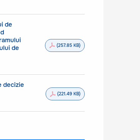
ui de
nd
ramului
(257.85 KB)
ului de
e decizie
(221.49 KB)