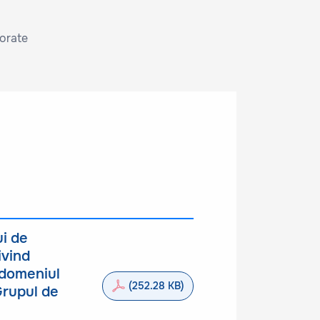
borate
ui de
ivind
n domeniul
(252.28 KB)
 Grupul de