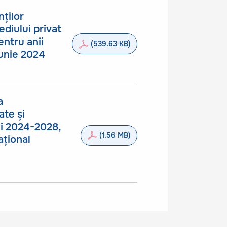
ților
ediului privat
entru anii
(539.63 KB)
iunie 2024
a
ate și
nii 2024-2028,
(1.56 MB)
ațional