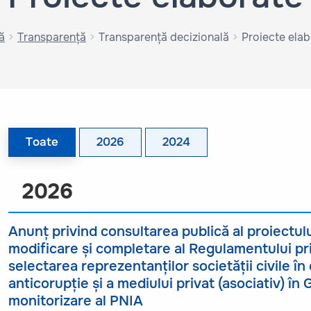
ă
Transparență
Transparență decizională
Proiecte ela
Toate
2026
2024
2026
Anunț privind consultarea publică al proiectul
modificare și completare al Regulamentului pr
selectarea reprezentanților societății civile î
anticorupție și a mediului privat (asociativ) în
monitorizare al PNIA