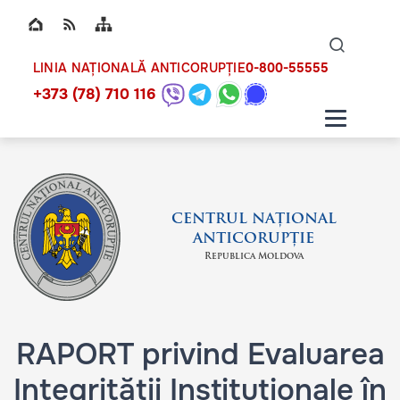
Top bar navigation
Naviga
ico
0-800-55555
LINIA NAȚIONALĂ ANTICORUPȚIE
+373 (78) 710 116
CENTRUL NAȚIONAL
ANTICORUPȚIE
Republica Moldova
RAPORT privind Evaluarea
Integrității Instituționale în