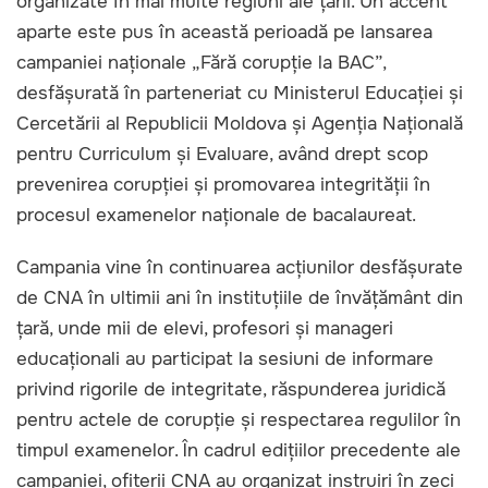
organizate în mai multe regiuni ale țării. Un accent
aparte este pus în această perioadă pe lansarea
campaniei naționale „Fără corupție la BAC”,
desfășurată în parteneriat cu Ministerul Educației și
Cercetării al Republicii Moldova și Agenția Națională
pentru Curriculum și Evaluare, având drept scop
prevenirea corupției și promovarea integrității în
procesul examenelor naționale de bacalaureat.
Campania vine în continuarea acțiunilor desfășurate
de CNA în ultimii ani în instituțiile de învățământ din
țară, unde mii de elevi, profesori și manageri
educaționali au participat la sesiuni de informare
privind rigorile de integritate, răspunderea juridică
pentru actele de corupție și respectarea regulilor în
timpul examenelor. În cadrul edițiilor precedente ale
campaniei, ofițerii CNA au organizat instruiri în zeci