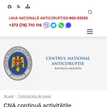
Top bar navigation
Naviga
ico
0-800-55555
LINIA NAȚIONALĂ ANTICORUPȚIE
+373 (78) 710 116
CENTRUL NAȚIONAL
ANTICORUPȚIE
Republica Moldova
Acasă
Comunicate de presă
CNA continuă activitățile