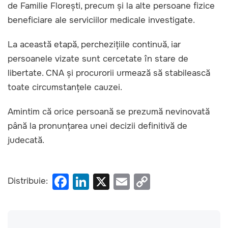
de Familie Florești, precum și la alte persoane fizice
beneficiare ale serviciilor medicale investigate.
La această etapă, perchezițiile continuă, iar
persoanele vizate sunt cercetate în stare de
libertate. CNA și procurorii urmează să stabilească
toate circumstanțele cauzei.
Amintim că orice persoană se prezumă nevinovată
până la pronunțarea unei decizii definitivă de
judecată.
F
Li
X
E
C
Distribuie:
a
n
m
o
c
k
ail
p