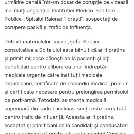
urmărire penală într-un dosar de corupție ce vizează
mai mulți angajați ai Instituției Medico-Sanitare
Publice „Spitalul Raional Florești”, suspectați de
corupere pasivă și trafic de influență.
Potrivit materialelor cauzei, șeful Secției
consultative a Spitalului este bănuit că ar fi pretins
și primit mijloace bănești de la pacienți și alți
beneficiari pentru eliberarea unor îndreptări
medicale urgente către instituții medicale
republicane, certificate de concediu medical, precum
și certificate necesare pentru prelungirea permisului
de port-armă. Totodată, asistenta medicală
superioară din cadrul aceleiași secții este cercetată
pentru trafic de influență. Aceasta ar fi pretins,
acceptat și primit bani de la candidați și conducători
auto, susținând că poate influența membrii Comisiei