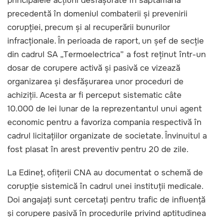
principalele acțiuni desfășurate în săptămâna
precedentă în domeniul combaterii și prevenirii
corupției, precum și al recuperării bunurilor
infracționale. În perioada de raport, un șef de secție
din cadrul SA „Termoelectrica” a fost reținut într-un
dosar de corupere activă și pasivă ce vizează
organizarea și desfășurarea unor proceduri de
achiziții. Acesta ar fi perceput sistematic câte
10.000 de lei lunar de la reprezentantul unui agent
economic pentru a favoriza compania respectivă în
cadrul licitațiilor organizate de societate. Învinuitul a
fost plasat în arest preventiv pentru 20 de zile.
La Edineț, ofițerii CNA au documentat o schemă de
corupție sistemică în cadrul unei instituții medicale.
Doi angajați sunt cercetați pentru trafic de influență
și corupere pasivă în procedurile privind aptitudinea