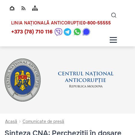
Top bar navigation
Naviga
ico
0-800-55555
LINIA NAȚIONALĂ ANTICORUPȚIE
+373 (78) 710 116
CENTRUL NAȚIONAL
ANTICORUPȚIE
Republica Moldova
Acasă
Comunicate de presă
Sinteza CNA: Percheziții în dosare