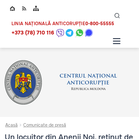
Top bar navigation
Naviga
ico
0-800-55555
LINIA NAȚIONALĂ ANTICORUPȚIE
+373 (78) 710 116
CENTRUL NAȚIONAL
ANTICORUPȚIE
Republica Moldova
Acasă
Comunicate de presă
Un locuitor din Anenii Noi, reținut de