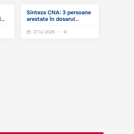
Sinteza CNA: 3 persoane
i
arestate în dosarul
MOLDATSA, prejudiciu
de peste...
27 Iul 2026