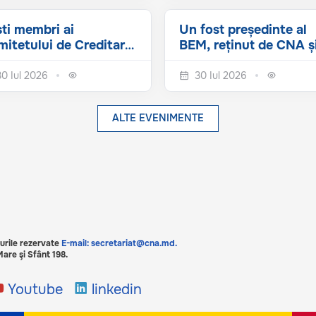
ti membri ai
Un fost președinte al
itetului de Creditare
BEM, reținut de CNA ș
BEM, cercetați de
PA într-un dosar de...
...
30 Iul 2026
30 Iul 2026
ALTE EVENIMENTE
urile rezervate
E-mail: secretariat@cna.md.
are şi Sfânt 198.
Youtube
linkedin