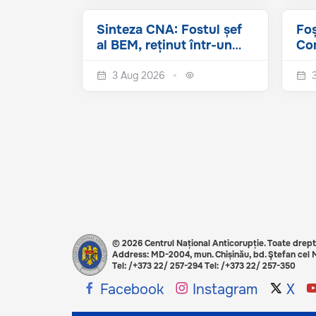
Sinteza CNA: Fostul șef
Foș
al BEM, reținut într-un
Com
nou dosar de spălare...
al 
CNA
3 Aug 2026
© 2026 Centrul Național Anticorupție. Toate drept
Address: MD-2004, mun. Chișinău, bd. Ştefan cel M
Tel: /+373 22/ 257-294 Tel: /+373 22/ 257-350
Social share
Facebook
Instagram
X