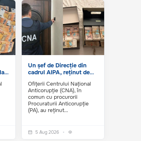
Un șef de Direcție din
la
cadrul AIPA, reținut de
CNA și PA într-un...
l
Ofițerii Centrului Național
Anticorupție (CNA), în
comun cu procurorii
Procuraturii Anticorupție
(PA), au reținut...
5 Aug 2026