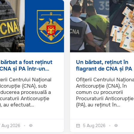
bărbat a fost reținut
Un bărbat, reținut în
CNA și PA într-un
flagrant de CNA și PA 
ar de corupere
Cimișlia. Ar fi...
țerii Centrului Național
Ofițerii Centrului Naționa
ivă...
icorupție (CNA), sub
Anticorupție (CNA), în
ducerea procesuală a
comun cu procurorii
curaturii Anticorupție
Procuraturii Anticorupție
, au efectuat...
(PA), au reținut în...
7 Aug 2026
5 Aug 2026