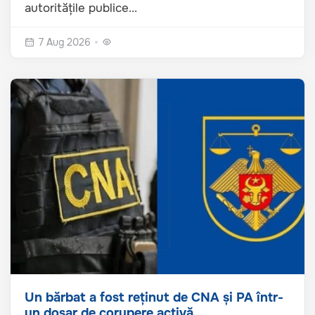
autoritățile publice...
7 Aug 2026
Un bărbat a fost reținut de CNA și PA într-
un dosar de corupere activă...