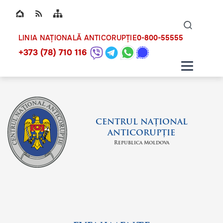
Top bar navigation
Naviga
ico
0-800-55555
LINIA NAȚIONALĂ ANTICORUPȚIE
+373 (78) 710 116
CENTRUL NAȚIONAL
ANTICORUPȚIE
Republica Moldova