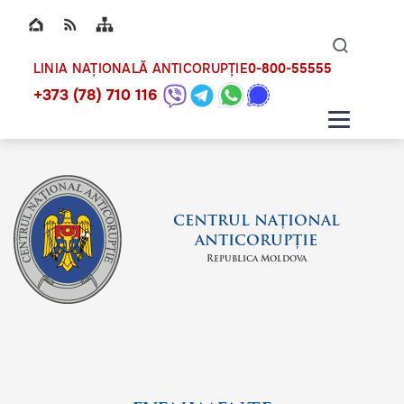
Top bar navigation
Naviga
ico
0-800-55555
LINIA NAȚIONALĂ ANTICORUPȚIE
+373 (78) 710 116
CENTRUL NAȚIONAL
ANTICORUPȚIE
Republica Moldova