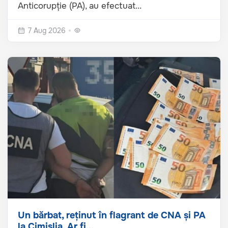
Anticorupție (PA), au efectuat...
7 Aug 2026
Un bărbat, reținut în flagrant de CNA și PA
la Cimișlia. Ar fi...