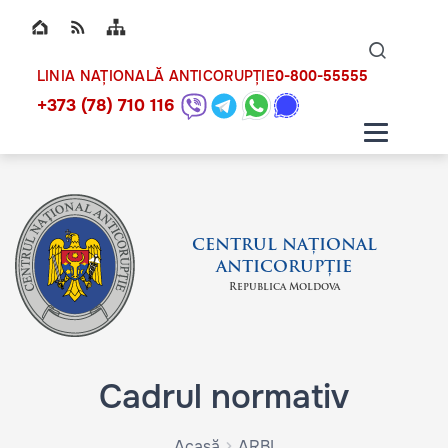
Top bar navigation
Naviga
ico
0-800-55555
LINIA NAȚIONALĂ ANTICORUPȚIE
+373 (78) 710 116
CENTRUL NAȚIONAL
ANTICORUPȚIE
Republica Moldova
Cadrul normativ
Acasă
ARBI