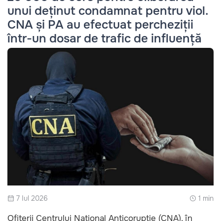
unui deținut condamnat pentru viol.
CNA și PA au efectuat percheziții
într-un dosar de trafic de influență
7 Iul 2026
1 min
Ofițerii Centrului Național Anticorupție (CNA), în