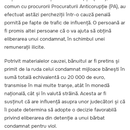
comun cu procurorii Procuraturii Anticorupție (PA), au
efectuat astăzi percheziții într-o cauză penală
pornită pe fapte de trafic de influență. O persoană ar
fi promis altei persoane că o va ajuta să obțină
eliberarea unui condamnat, în schimbul unei
remunerații ilicite.
Potrivit materialelor cauzei, bănuitul ar fi pretins și
primit de la ruda celui condamnat mijloace bănești în
sumă totală echivalentă cu 20 000 de euro,
transmise în mai multe tranșe, atât în monedă
națională, cât și în valută străină. Acesta ar fi
susținut că are influență asupra unor judecători și că
îi poate determina să adopte o decizie favorabilă
privind eliberarea din detenție a unui bărbat
condamnat pentru viol.