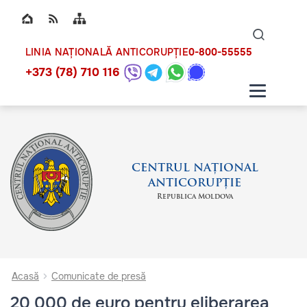
Top bar navigation
Naviga
ico
0-800-55555
LINIA NAȚIONALĂ ANTICORUPȚIE
+373 (78) 710 116
CENTRUL NAȚIONAL
ANTICORUPȚIE
Republica Moldova
Acasă
Comunicate de presă
20 000 de euro pentru eliberarea