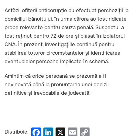
Astăzi, ofițerii anticorupție au efectuat percheziții la
domiciliul bănuitului, în urma cărora au fost ridicate
probe relevante pentru cauza penală. Suspectul a
fost reținut pentru 72 de ore și plasat în izolatorul
CNA. În prezent, investigațiile continuă pentru
stabilirea tuturor circumstanțelor și identificarea
eventualelor persoane implicate în schemă.
Amintim că orice persoană se prezumă a fi
nevinovată până la pronunțarea unei decizii
definitive și irevocabile de judecată.
F
Li
X
E
C
Distribuie: