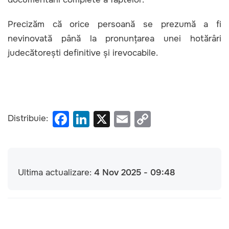
Precizăm că orice persoană se prezumă a fi
nevinovată până la pronunțarea unei hotărâri
judecătorești definitive și irevocabile.
F
Li
X
E
C
Distribuie:
a
n
m
o
c
k
ail
p
e
e
y
Ultima actualizare:
4 Nov 2025 - 09:48
b
dI
Li
o
n
n
o
k