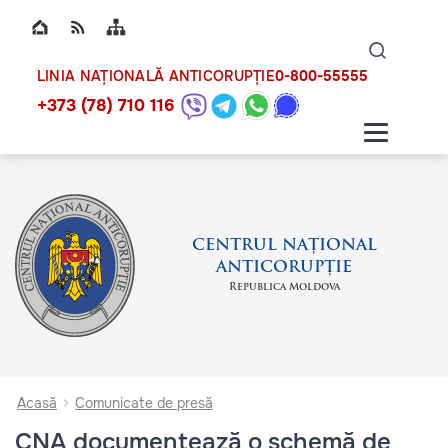
Top bar navigation
Naviga
ico
0-800-55555
LINIA NAȚIONALĂ ANTICORUPȚIE
+373 (78) 710 116
CENTRUL NAȚIONAL
ANTICORUPȚIE
Republica Moldova
Acasă
Comunicate de presă
CNA documentează o schemă de