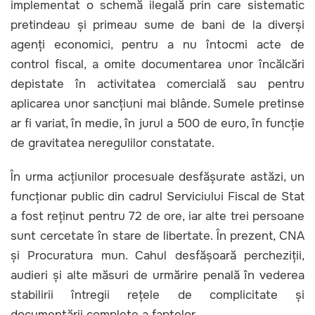
implementat o schemă ilegală prin care sistematic
pretindeau și primeau sume de bani de la diverși
agenți economici, pentru a nu întocmi acte de
control fiscal, a omite documentarea unor încălcări
depistate în activitatea comercială sau pentru
aplicarea unor sancțiuni mai blânde. Sumele pretinse
ar fi variat, în medie, în jurul a 500 de euro, în funcție
de gravitatea neregulilor constatate.
În urma acțiunilor procesuale desfășurate astăzi, un
funcționar public din cadrul Serviciului Fiscal de Stat
a fost reținut pentru 72 de ore, iar alte trei persoane
sunt cercetate în stare de libertate. În prezent, CNA
și Procuratura mun. Cahul desfășoară percheziții,
audieri și alte măsuri de urmărire penală în vederea
stabilirii întregii rețele de complicitate și
documentării complete a faptelor.