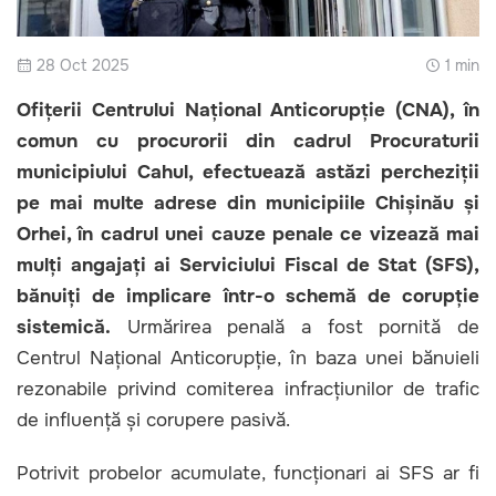
28 Oct 2025
1 min
Ofițerii Centrului Național Anticorupție (CNA), în
comun cu procurorii din cadrul Procuraturii
municipiului Cahul, efectuează astăzi percheziții
pe mai multe adrese din municipiile Chișinău și
Orhei, în cadrul unei cauze penale ce vizează mai
mulți angajați ai Serviciului Fiscal de Stat (SFS),
bănuiți de implicare într-o schemă de corupție
sistemică.
Urmărirea penală a fost pornită de
Centrul Național Anticorupție, în baza unei bănuieli
rezonabile privind comiterea infracțiunilor de trafic
de influență și corupere pasivă.
Potrivit probelor acumulate, funcționari ai SFS ar fi