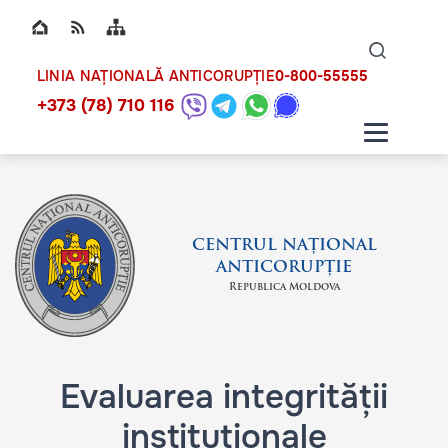
Top bar navigation
Naviga
ico
0-800-55555
LINIA NAȚIONALĂ ANTICORUPȚIE
+373 (78) 710 116
CENTRUL NAȚIONAL
ANTICORUPȚIE
Republica Moldova
Evaluarea integrității
instituționale