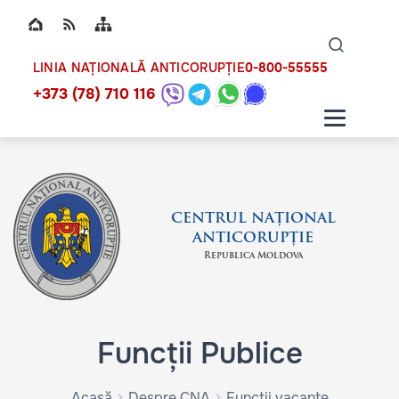
Top bar navigation
Naviga
ico
0-800-55555
LINIA NAȚIONALĂ ANTICORUPȚIE
+373 (78) 710 116
CENTRUL NAȚIONAL
ANTICORUPȚIE
Republica Moldova
Funcții Publice
Acasă
Despre CNA
Funcții vacante