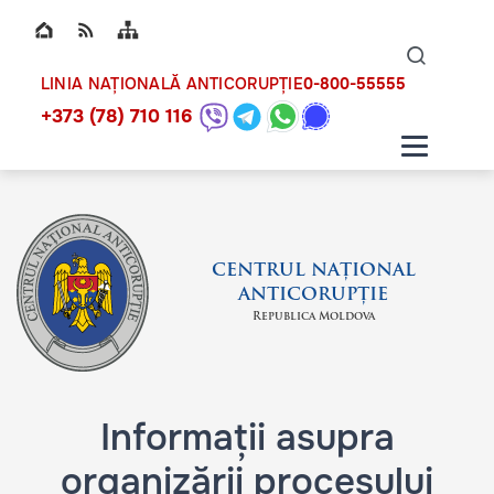
Top bar navigation
Naviga
ico
0-800-55555
LINIA NAȚIONALĂ ANTICORUPȚIE
+373 (78) 710 116
CENTRUL NAȚIONAL
ANTICORUPȚIE
Republica Moldova
Informații asupra
organizării procesului