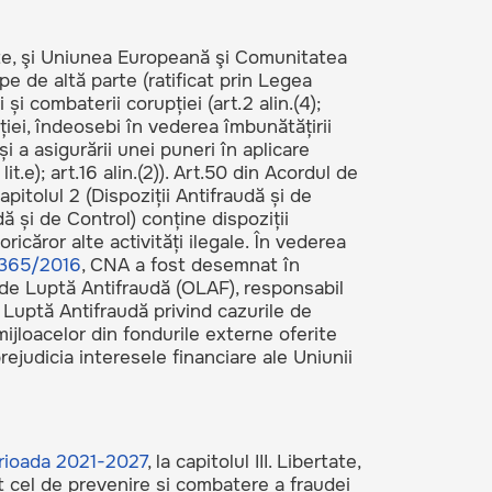
te, şi Uniunea Europeană şi Comunitatea
 de altă parte (ratificat prin Legea
și combaterii corupției (art.2 alin.(4);
rupției, îndeosebi în vederea îmbunătățirii
 a asigurării unei puneri în aplicare
t.e); art.16 alin.(2)). Art.50 din Acordul de
apitolul 2 (Dispoziții Antifraudă și de
dă și de Control) conține dispoziții
ricăror alte activități ilegale. În vederea
1365/2016
, CNA a fost desemnat în
 de Luptă Antifraudă (OLAF), responsabil
Luptă Antifraudă privind cazurile de
mijloacelor din fondurile externe oferite
ejudicia interesele financiare ale Uniunii
rioada 2021-2027
, la capitolul III. Libertate,
t cel de prevenire și combatere a fraudei