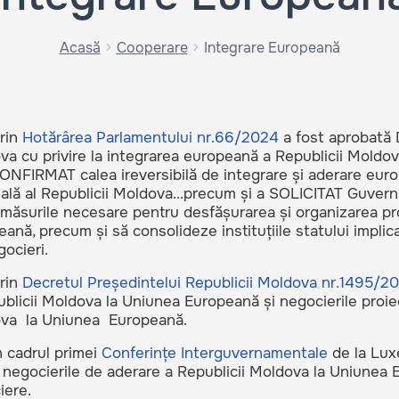
Acasă
Cooperare
Integrare Europeană
rin
Hotărârea Parlamentului nr.66/2024
a fost aprobată D
a cu privire la integrarea europeană a Republicii Moldov
NFIRMAT calea ireversibilă de integrare și aderare euro
ală al Republicii Moldova...precum și a SOLICITAT Guvern
 măsurile necesare pentru desfășurarea și organizarea pr
ană, precum și să consolideze instituțiile statului implica
ocieri.
rin
Decretul Președintelui Republicii Moldova nr.1495/2
blicii Moldova la Uniunea Europeană și negocierile proiec
va la Uniunea Europeană.
n cadrul primei
Conferințe Interguvernamentale
de la Lux
l negocierile de aderare a Republicii Moldova la Uniunea 
iere.