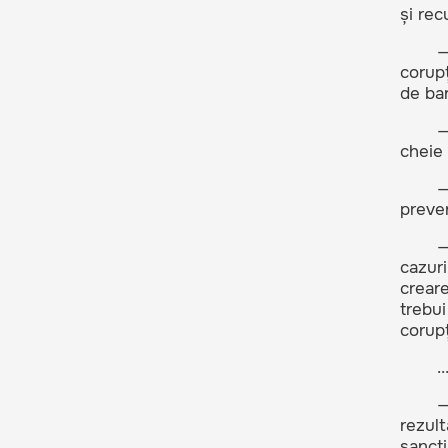
și rec
—
corupț
de ban
—
cheie 
—
preven
—
cazuri
creare
trebui
corupți
..
—
rezult
sancți