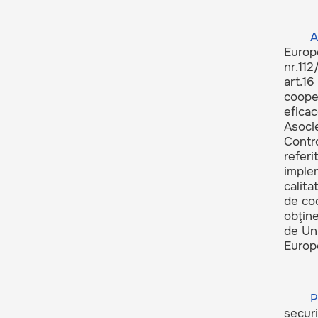
A
Europe
nr.112
art.16
cooper
eficac
Asocie
Contro
referi
implem
calita
de coo
obţine
de Uni
Europ
P
securi