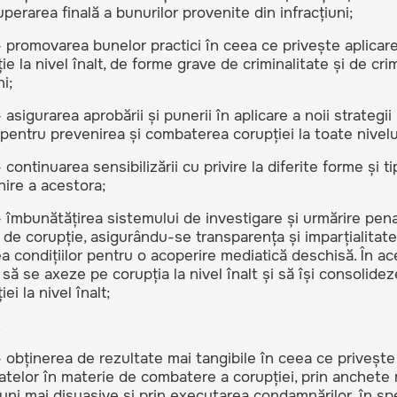
uperarea finală a bunurilor provenite din infracțiuni;
 promovarea bunelor practici în ceea ce privește aplicarea
ie la nivel înalt, de forme grave de criminalitate și de cr
i;
 asigurarea aprobării și punerii în aplicare a noii strategi
pentru prevenirea și combaterea corupției la toate nivelur
 continuarea sensibilizării cu privire la diferite forme și t
ire a acestora;
 îmbunătățirea sistemului de investigare și urmărire penal
 de corupție, asigurându-se transparența și imparțialitatea
a condițiilor pentru o acoperire mediatică deschisă. În ac
 să se axeze pe corupția la nivel înalt și să își consolide
ei la nivel înalt;
.
 obținerea de rezultate mai tangibile în ceea ce priveșt
atelor în materie de combatere a corupției, prin anchete
uni mai disuasive și prin executarea condamnărilor, în spec