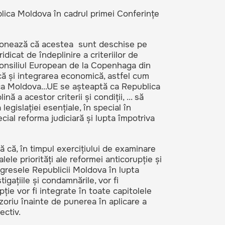
ica Moldova în cadrul primei Conferințe
nționează că acestea sunt deschise pe
dicat de îndeplinire a criteriilor de
e Consiliul European de la Copenhaga din
ică și integrarea economică, astfel cum
a Moldova...UE se așteaptă ca Republica
 a acestor criterii și condiții, ... să
legislației esențiale, în special în
cial reforma judiciară și lupta împotriva
 că, în timpul exercițiului de examinare
ele priorități ale reformei anticorupție și
ogresele Republicii Moldova în lupta
tigațiile și condamnările, vor fi
pție vor fi integrate în toate capitolele
izoriu înainte de punerea în aplicare a
ectiv.