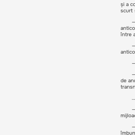
și a c
scurt 
—
antico
între 
—
antico
—
—
de anc
transn
..
—
mijloa
—
îmbună