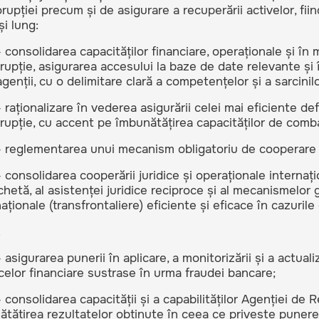
orupției precum și de asigurare a recuperării activelor, fii
și lung:
 consolidarea capacităților financiare, operaționale și în
rupție, asigurarea accesului la baze de date relevante și 
agenții, cu o delimitare clară a competențelor și a sarcinilo
 raționalizare în vederea asigurării celei mai eficiente de
rupție, cu accent pe îmbunătățirea capacităților de combat
 reglementarea unui mecanism obligatoriu de cooperare î
 consolidarea cooperării juridice și operaționale interna
hetă, al asistenței juridice reciproce și al mecanismelor
aționale (transfrontaliere) eficiente și eficace în cazurile 
.
 asigurarea punerii în aplicare, a monitorizării și a actual
celor financiare sustrase în urma fraudei bancare;
 consolidarea capacității și a capabilităților Agenției de 
tățirea rezultatelor obținute în ceea ce privește punere