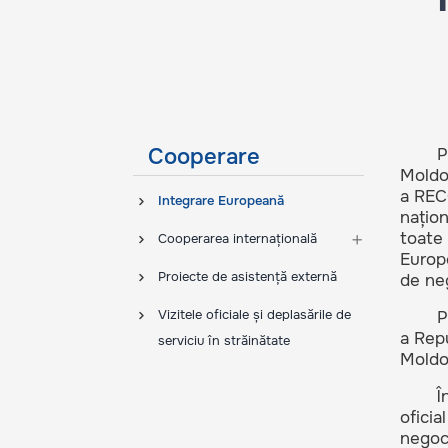
Cooperare
P
Moldov
a RECO
Integrare Europeană
națion
toate
Cooperarea internațională
Europe
Proiecte de asistență externă
de neg
Vizitele oficiale și deplasările de
P
a Repu
serviciu în străinătate
Moldo
Î
oficia
negoc