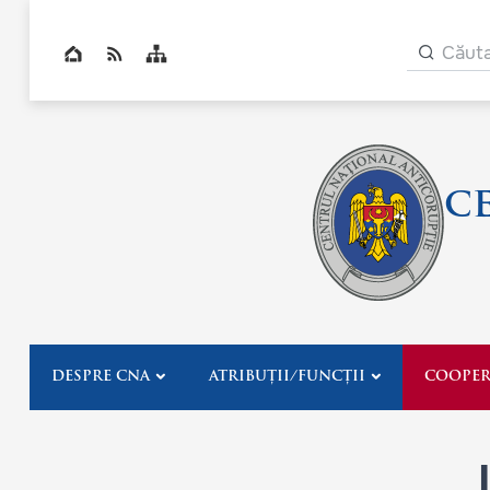
Navig
Căut
Top bar navigation
C
DESPRE CNA
ATRIBUȚII/FUNCȚII
COOPER