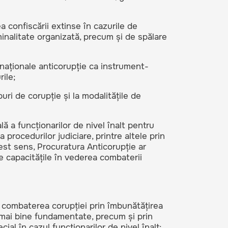
 confiscării extinse în cazurile de
iminalitate organizată, precum și de spălare
i naționale anticorupție ca instrument-
ile;
ipuri de corupție și la modalitățile de
ă a funcționarilor de nivel înalt pentru
 procedurilor judiciare, printre altele prin
est sens, Procuratura Anticorupție ar
ze capacitățile în vederea combaterii
e combaterea corupției prin îmbunătățirea
 mai bine fundamentate, precum și prin
ial în cazul funcționarilor de nivel înalt;