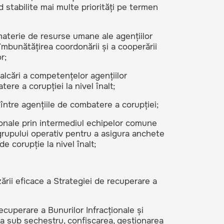
nd stabilite mai multe priorități pe termen
 materie de resurse umane ale agențiilor
îmbunătățirea coordonării și a cooperării
r;
falcări a competențelor agențiilor
ere a corupției la nivel înalt;
ntre agențiile de combatere a corupției;
ționale prin intermediul echipelor comune
 grupului operativ pentru a asigura anchete
de corupție la nivel înalt;
izării eficace a Strategiei de recuperare a
Recuperare a Bunurilor Infracționale și
a sub sechestru, confiscarea, gestionarea