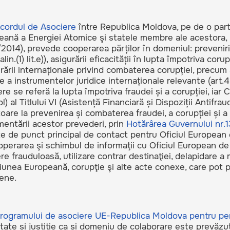
cordul de Asociere
între Republica Moldova, pe de o par
ană a Energiei Atomice şi statele membre ale acestora, pe
/2014), prevede cooperarea părților în domeniul: prevenirii 
 alin.(1) lit.e)), asigurării eficacității în lupta împotriva co
ării internaționale privind combaterea corupției, precum și
e a instrumentelor juridice internaționale relevante (art.4 li
re se referă la lupta împotriva fraudei și a corupției, iar C
l) al Titlului VI (Asistență Financiară și Dispoziții Antifrau
toare la prevenirea și combaterea fraudei, a corupției și a o
entării acestor prevederi, prin
Hotărârea Guvernului nr.
te de punct principal de contact pentru Oficiul European
perarea şi schimbul de informaţii cu Oficiul European de 
re frauduloasă, utilizare contrar destinaţiei, delapidare a 
unea Europeană, corupţie şi alte acte conexe, care pot pr
ene.
rogramului de asociere UE-Republica Moldova pentru pe
tate și justiție ca și domeniu de colaborare este prevăzu