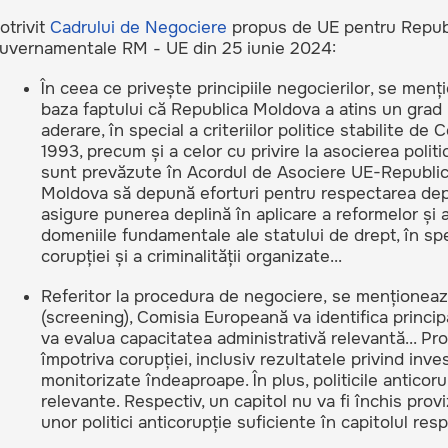
otrivit
Cadrului de Negociere
propus de UE pentru Republ
guvernamentale RM - UE din 25 iunie 2024:
În ceea ce privește principiile negocierilor, se me
baza faptului că Republica Moldova a atins un grad ri
aderare, în special a criteriilor politice stabilite d
1993, precum și a celor cu privire la asocierea polit
sunt prevăzute în Acordul de Asociere UE-Republic
Moldova să depună eforturi pentru respectarea deplină
asigure punerea deplină în aplicare a reformelor și a 
domeniile fundamentale ale statului de drept, în spe
corupției și a criminalității organizate...
Referitor la procedura de negociere, se menționează
(screening), Comisia Europeană va identifica principal
va evalua capacitatea administrativă relevantă... Pr
împotriva corupției, inclusiv rezultatele privind inves
monitorizate îndeaproape. În plus, politicile anticoru
relevante. Respectiv, un capitol nu va fi închis prov
unor politici anticorupție suficiente în capitolul resp