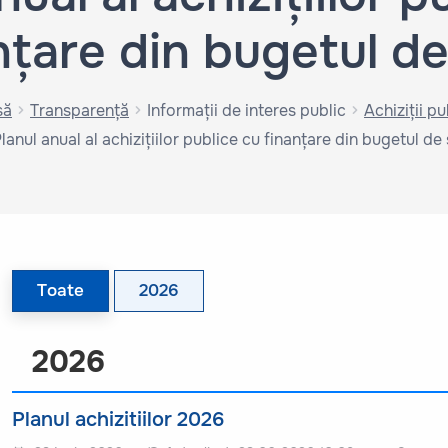
nțare din bugetul de
să
Transparență
Informații de interes public
Achiziții pu
lanul anual al achizițiilor publice cu finanțare din bugetul de 
Toate
2026
2026
Planul achizitiilor 2026