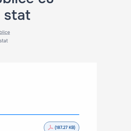
 stat
blice
stat
(187.27 KB)