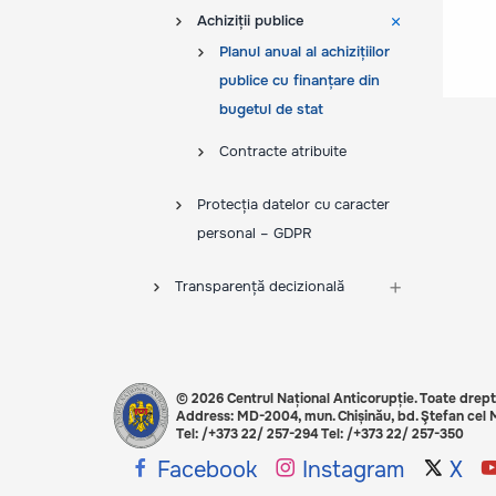
Achiziții publice
Planul anual al achizițiilor
publice cu finanțare din
bugetul de stat
Contracte atribuite
Protecția datelor cu caracter
personal – GDPR
Transparență decizională
© 2026 Centrul Național Anticorupție. Toate drept
Address: MD-2004, mun. Chișinău, bd. Ştefan cel M
Tel: /+373 22/ 257-294 Tel: /+373 22/ 257-350
Social share
Facebook
Instagram
X