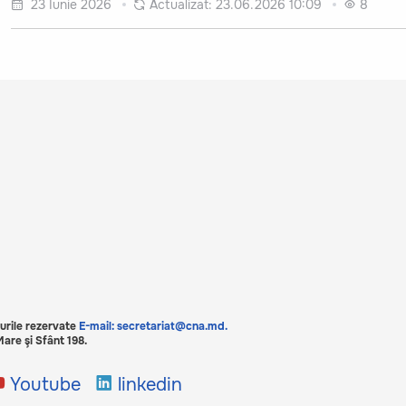
23 Iunie 2026
Actualizat:
23.06.2026 10:09
8
urile rezervate
E-mail: secretariat@cna.md.
are şi Sfânt 198.
Youtube
linkedin