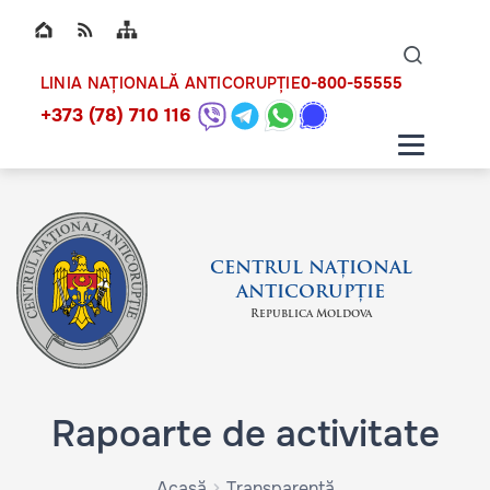
Top bar navigation
Naviga
ico
0-800-55555
LINIA NAȚIONALĂ ANTICORUPȚIE
+373 (78) 710 116
CENTRUL NAȚIONAL
ANTICORUPȚIE
Republica Moldova
Rapoarte de activitate
Acasă
Transparență