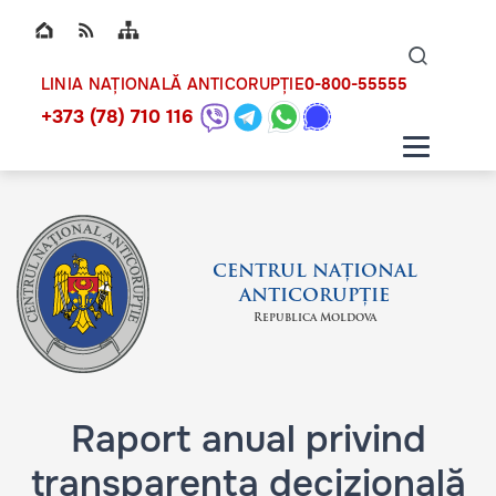
Top bar navigation
Naviga
ico
0-800-55555
LINIA NAȚIONALĂ ANTICORUPȚIE
+373 (78) 710 116
CENTRUL NAȚIONAL
ANTICORUPȚIE
Republica Moldova
Raport anual privind
transparența decizională