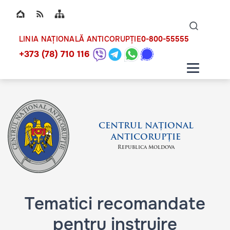
Top bar navigation
Naviga
ico
0-800-55555
LINIA NAȚIONALĂ ANTICORUPȚIE
+373 (78) 710 116
CENTRUL NAȚIONAL
ANTICORUPȚIE
Republica Moldova
Tematici recomandate
pentru instruire