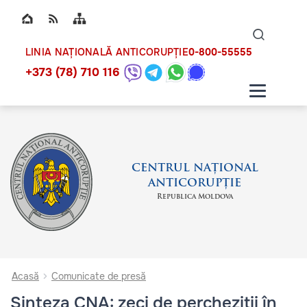
Top bar navigation
Naviga
ico
0-800-55555
LINIA NAȚIONALĂ ANTICORUPȚIE
+373 (78) 710 116
CENTRUL NAȚIONAL
ANTICORUPȚIE
Republica Moldova
Acasă
Comunicate de presă
Sinteza CNA: zeci de percheziții în