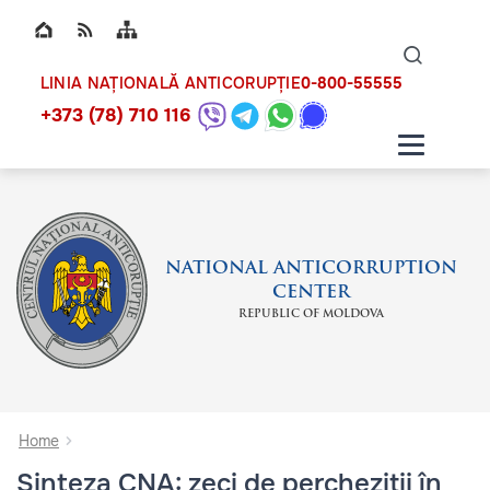
Top bar navigation
Naviga
ico
0-800-55555
LINIA NAȚIONALĂ ANTICORUPȚIE
+373 (78) 710 116
NATIONAL ANTICORRUPTION
CENTER
REPUBLIC OF MOLDOVA
Home
Sinteza CNA: zeci de percheziții în