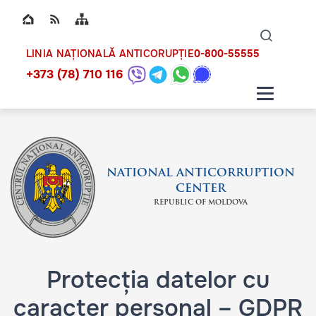
Top bar navigation
Naviga
ico
0-800-55555
LINIA NAȚIONALĂ ANTICORUPȚIE
+373 (78) 710 116
NATIONAL ANTICORRUPTION
CENTER
REPUBLIC OF MOLDOVA
Protecția datelor cu
caracter personal – GDPR