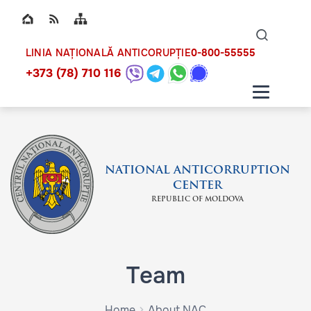
Top bar navigation
Naviga
ico
0-800-55555
LINIA NAȚIONALĂ ANTICORUPȚIE
+373 (78) 710 116
NATIONAL ANTICORRUPTION
CENTER
REPUBLIC OF MOLDOVA
Team
Home
About NAC