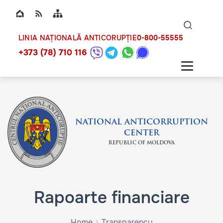
Top bar navigation
Naviga
ico
0-800-55555
LINIA NAȚIONALĂ ANTICORUPȚIE
+373 (78) 710 116
NATIONAL ANTICORRUPTION
CENTER
REPUBLIC OF MOLDOVA
Rapoarte financiare
Home
Transparency