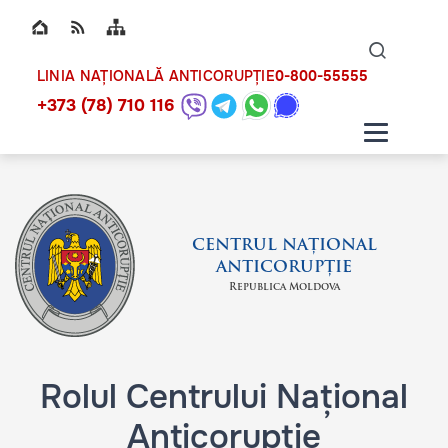
Top bar navigation
Naviga
ico
0-800-55555
LINIA NAȚIONALĂ ANTICORUPȚIE
+373 (78) 710 116
CENTRUL NAȚIONAL
ANTICORUPȚIE
Republica Moldova
Rolul Centrului Național
Anticorupție