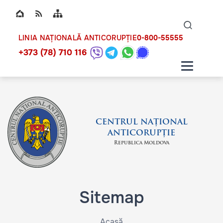
Top bar navigation
Naviga
ico
0-800-55555
LINIA NAȚIONALĂ ANTICORUPȚIE
+373 (78) 710 116
CENTRUL NAȚIONAL
ANTICORUPȚIE
Republica Moldova
Sitemap
Acasă