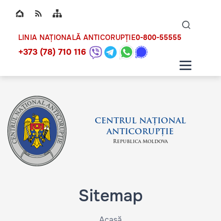
Top bar navigation
Naviga
ico
0-800-55555
LINIA NAȚIONALĂ ANTICORUPȚIE
+373 (78) 710 116
CENTRUL NAȚIONAL
ANTICORUPȚIE
Republica Moldova
Sitemap
Acasă