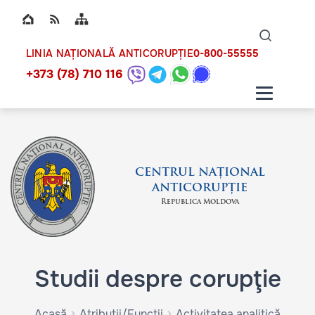
Top bar navigation
Naviga
ico
0-800-55555
LINIA NAȚIONALĂ ANTICORUPȚIE
+373 (78) 710 116
CENTRUL NAȚIONAL
ANTICORUPȚIE
Republica Moldova
Studii despre corupţie
Acasă
Atribuții/Funcții
Activitatea analitică