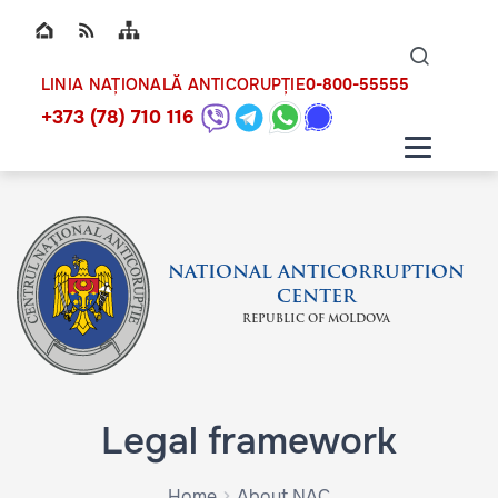
Top bar navigation
Naviga
ico
0-800-55555
LINIA NAȚIONALĂ ANTICORUPȚIE
+373 (78) 710 116
NATIONAL ANTICORRUPTION
CENTER
REPUBLIC OF MOLDOVA
Legal framework
Home
About NAC