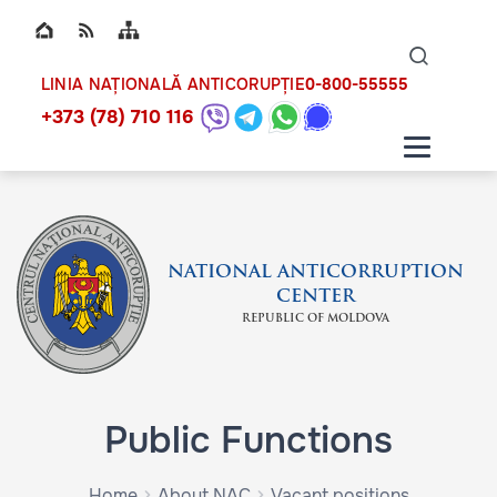
Top bar navigation
Naviga
ico
0-800-55555
LINIA NAȚIONALĂ ANTICORUPȚIE
+373 (78) 710 116
NATIONAL ANTICORRUPTION
CENTER
REPUBLIC OF MOLDOVA
Public Functions
Home
About NAC
Vacant positions