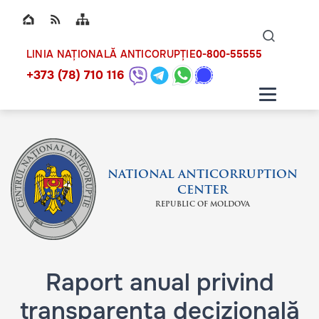
Top bar navigation
Naviga
ico
0-800-55555
LINIA NAȚIONALĂ ANTICORUPȚIE
+373 (78) 710 116
NATIONAL ANTICORRUPTION
CENTER
REPUBLIC OF MOLDOVA
Raport anual privind
transparența decizională