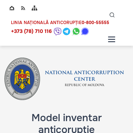
Top bar navigation
Naviga
ico
0-800-55555
LINIA NAȚIONALĂ ANTICORUPȚIE
+373 (78) 710 116
NATIONAL ANTICORRUPTION
CENTER
REPUBLIC OF MOLDOVA
Model inventar
anticorupție