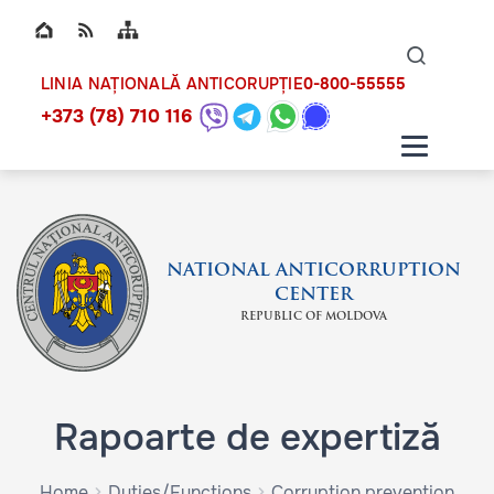
Top bar navigation
Naviga
ico
0-800-55555
LINIA NAȚIONALĂ ANTICORUPȚIE
+373 (78) 710 116
NATIONAL ANTICORRUPTION
CENTER
REPUBLIC OF MOLDOVA
Rapoarte de expertiză
Home
Duties/Functions
Corruption prevention