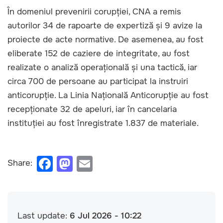
În domeniul prevenirii corupției, CNA a remis
autorilor 34 de rapoarte de expertiză și 9 avize la
proiecte de acte normative. De asemenea, au fost
eliberate 152 de caziere de integritate, au fost
realizate o analiză operațională și una tactică, iar
circa 700 de persoane au participat la instruiri
anticorupție. La Linia Națională Anticorupție au fost
recepționate 32 de apeluri, iar în cancelaria
instituției au fost înregistrate 1.837 de materiale.
F
M
E
Share:
a
a
m
c
st
ail
e
o
Last update:
6 Jul 2026 - 10:22