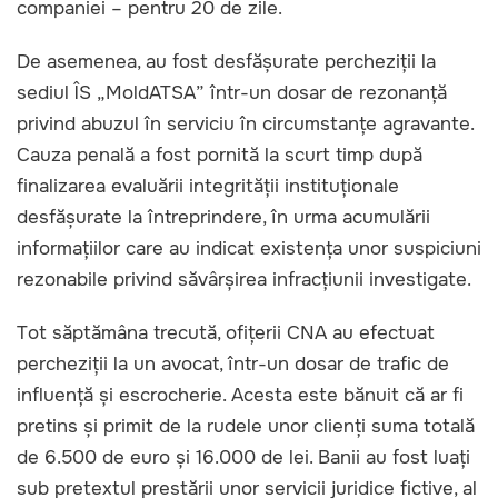
companiei – pentru 20 de zile.
De asemenea, au fost desfășurate percheziții la
sediul ÎS „MoldATSA” într-un dosar de rezonanță
privind abuzul în serviciu în circumstanțe agravante.
Cauza penală a fost pornită la scurt timp după
finalizarea evaluării integrității instituționale
desfășurate la întreprindere, în urma acumulării
informațiilor care au indicat existența unor suspiciuni
rezonabile privind săvârșirea infracțiunii investigate.
Tot săptămâna trecută, ofițerii CNA au efectuat
percheziții la un avocat, într-un dosar de trafic de
influență și escrocherie. Acesta este bănuit că ar fi
pretins și primit de la rudele unor clienți suma totală
de 6.500 de euro și 16.000 de lei. Banii au fost luați
sub pretextul prestării unor servicii juridice fictive, al