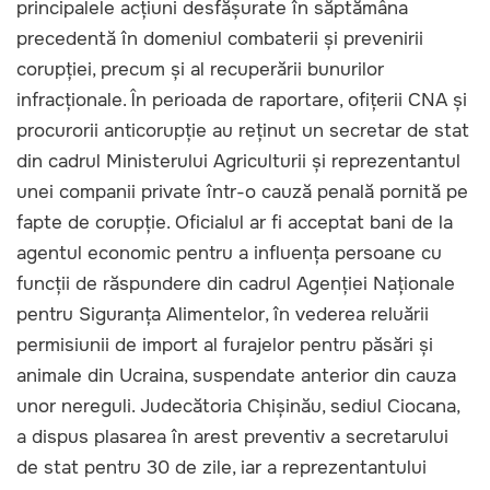
principalele acțiuni desfășurate în săptămâna
precedentă în domeniul combaterii și prevenirii
corupției, precum și al recuperării bunurilor
infracționale. În perioada de raportare, ofițerii CNA și
procurorii anticorupție au reținut un secretar de stat
din cadrul Ministerului Agriculturii și reprezentantul
unei companii private într-o cauză penală pornită pe
fapte de corupție. Oficialul ar fi acceptat bani de la
agentul economic pentru a influența persoane cu
funcții de răspundere din cadrul Agenției Naționale
pentru Siguranța Alimentelor, în vederea reluării
permisiunii de import al furajelor pentru păsări și
animale din Ucraina, suspendate anterior din cauza
unor nereguli. Judecătoria Chișinău, sediul Ciocana,
a dispus plasarea în arest preventiv a secretarului
de stat pentru 30 de zile, iar a reprezentantului