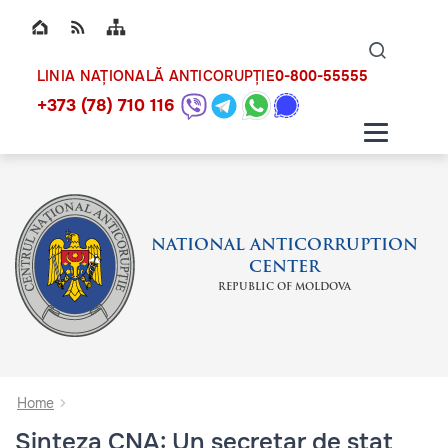
Top bar navigation
Naviga
ico
0-800-55555
LINIA NAȚIONALĂ ANTICORUPȚIE
+373 (78) 710 116
NATIONAL ANTICORRUPTION
CENTER
REPUBLIC OF MOLDOVA
Home
Sinteza CNA: Un secretar de stat