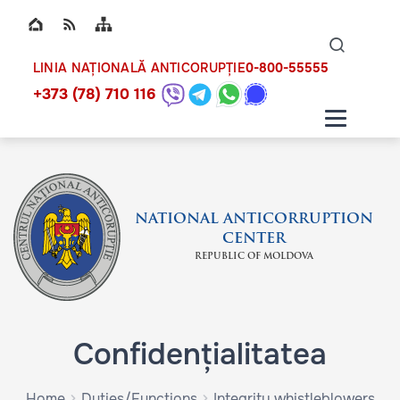
Top bar navigation
Naviga
ico
0-800-55555
LINIA NAȚIONALĂ ANTICORUPȚIE
+373 (78) 710 116
NATIONAL ANTICORRUPTION
CENTER
REPUBLIC OF MOLDOVA
Confidențialitatea
Home
Duties/Functions
Integrity whistleblowers